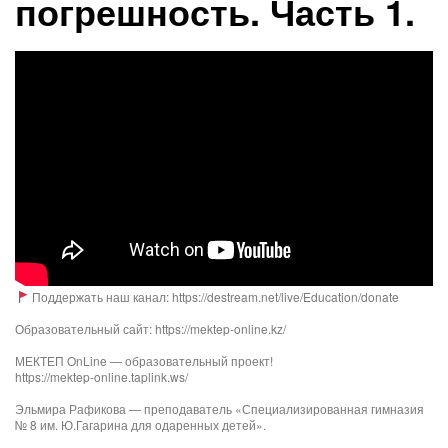
погрешность. Часть 1.
Поддержать наш канал: https://destream.net/live/Education/donate
Образовательный сайт: https://mektep-online.kz/
МЕКТЕП OnLine — образовательный проект!
https://mektep-online.taplink.ws/
Эльмира Рафикова — преподаватель «Специализированная гимназия
№ 8 им. Ю.Гагарина для одаренных детей».