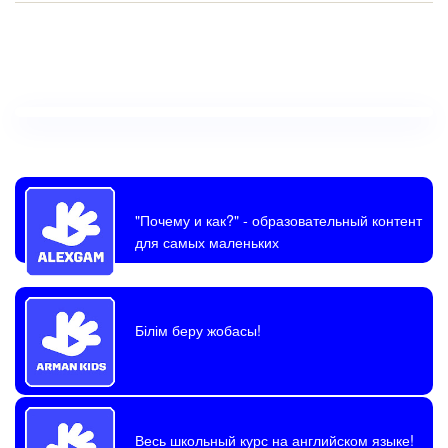
"Почему и как?"
- образовательный контент
для самых маленьких
Білім беру жобасы!
Весь школьный курс на английском языке!