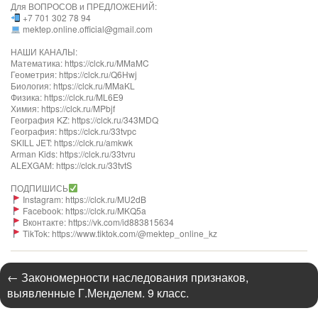
Для ВОПРОСОВ и ПРЕДЛОЖЕНИЙ:
+7 701 302 78 94
mektep.online.official@gmail.com
НАШИ КАНАЛЫ:
Математика: https://clck.ru/MMaMC
Геометрия: https://clck.ru/Q6Hwj
Биология: https://clck.ru/MMaKL
Физика: https://clck.ru/ML6E9
Химия: https://clck.ru/MPbjf
География KZ: https://clck.ru/343MDQ
География: https://clck.ru/33tvpc
SKILL JET: https://clck.ru/amkwk
Arman Kids: https://clck.ru/33tvru
ALEXGAM: https://clck.ru/33tvtS
ПОДПИШИСЬ
Instagram: https://clck.ru/MU2dB
Facebook: https://clck.ru/MKQ5a
Вконтакте: https://vk.com/id883815634
TikTok: https://www.tiktok.com/@mektep_online_kz
←
Закономерности наследования признаков,
выявленные Г.Менделем. 9 класс.