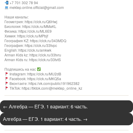
+7 701 302 78 94
mektep.online.official@gmail.com
Наши каналы:
Геометрия: https://clck.ru/Q6Hwj
Биология: https://clck.ru/MMaKL
Физика: https://clck.ru/ML6E9
Химия: https://clck.ru/MPbjf
География KZ: https://clck.ru/343MDQ
География: https://clck.ru/33tvpc
English: https://clck.ru/amkwk
Arman Kids kz: https://clck.ru/33tvru
Arman Kids ru: https://clck.ru/33tvtS
Подпишись на нас
Instagram: https://clck.ru/MU2dB
Facebook: https://clck.ru/MKQ5a
Вконтакте: https://vk.com/public191962382
TikTok: https://tiktok.com/@mektep_online_kz
←
Алгебра — ЕГЭ. 1 вариант: 6 часть.
Алгебра — ЕГЭ. 1 вариант: 4 часть.
→