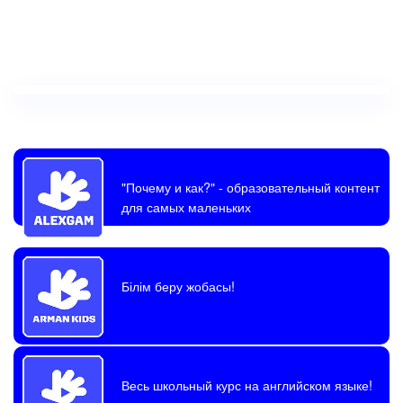
"Почему и как?"
- образовательный контент
для самых маленьких
Білім беру жобасы!
Весь школьный курс на английском языке!