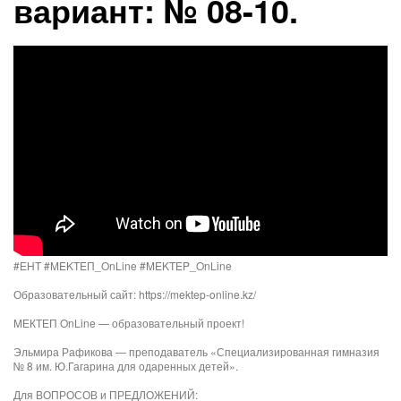
вариант: № 08-10.
#ЕНТ #MEKTEП_OnLine​ #MEKTEP_OnLine​
Образовательный сайт: https://mektep-online.kz/
МЕКТЕП OnLine — образовательный проект!
Эльмира Рафикова — преподаватель «Специализированная гимназия
№ 8 им. Ю.Гагарина для одаренных детей».
Для ВОПРОСОВ и ПРЕДЛОЖЕНИЙ: