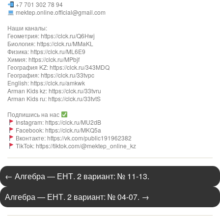
+7 701 302 78 94
mektep.online.official@gmail.com
Наши каналы:
Геометрия: https://clck.ru/Q6Hwj
Биология: https://clck.ru/MMaKL
Физика: https://clck.ru/ML6E9
Химия: https://clck.ru/MPbjf
География KZ: https://clck.ru/343MDQ
География: https://clck.ru/33tvpc
English: https://clck.ru/amkwk
Arman Kids kz: https://clck.ru/33tvru
Arman Kids ru: https://clck.ru/33tvtS
Подпишись на нас
Instagram: https://clck.ru/MU2dB
Facebook: https://clck.ru/MKQ5a
Вконтакте: https://vk.com/public191962382
TikTok: https://tiktok.com/@mektep_online_kz
←
Алгебра — ЕНТ. 2 вариант: № 11-13.
Алгебра — ЕНТ. 2 вариант: № 04-07.
→