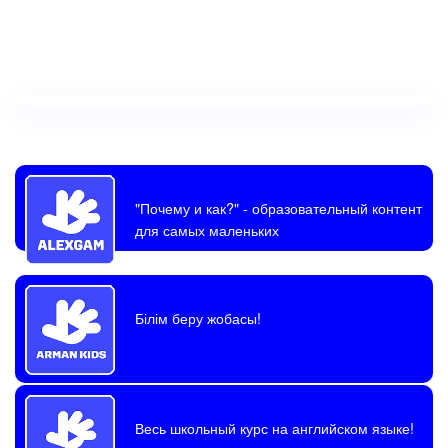
"Почему и как?"
- образовательный контент
для самых маленьких
Білім беру жобасы!
Весь школьный курс на английском языке!