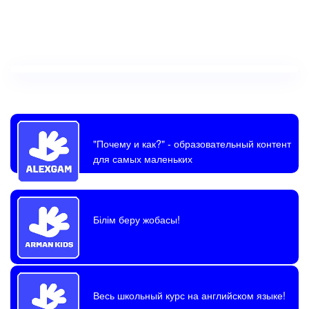
"Почему и как?"
- образовательный контент
для самых маленьких
Білім беру жобасы!
Весь школьный курс на английском языке!