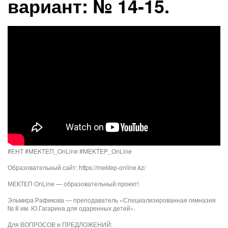
вариант: № 14-15.
#ЕНТ #MEKTEП_OnLine​ #MEKTEP_OnLine​
Образовательный сайт: https://mektep-online.kz/
МЕКТЕП OnLine — образовательный проект!
Эльмира Рафикова — преподаватель «Специализированная гимназия
№ 8 им. Ю.Гагарина для одаренных детей».
Для ВОПРОСОВ и ПРЕДЛОЖЕНИЙ: