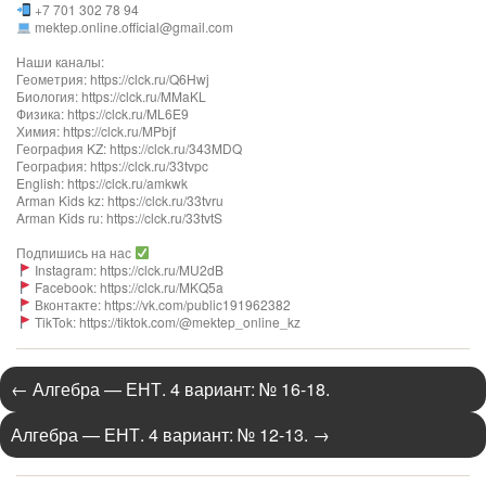
+7 701 302 78 94
mektep.online.official@gmail.com
Наши каналы:
Геометрия: https://clck.ru/Q6Hwj
Биология: https://clck.ru/MMaKL
Физика: https://clck.ru/ML6E9
Химия: https://clck.ru/MPbjf
География KZ: https://clck.ru/343MDQ
География: https://clck.ru/33tvpc
English: https://clck.ru/amkwk
Arman Kids kz: https://clck.ru/33tvru
Arman Kids ru: https://clck.ru/33tvtS
Подпишись на нас
Instagram: https://clck.ru/MU2dB
Facebook: https://clck.ru/MKQ5a
Вконтакте: https://vk.com/public191962382
TikTok: https://tiktok.com/@mektep_online_kz
←
Алгебра — ЕНТ. 4 вариант: № 16-18.
Алгебра — ЕНТ. 4 вариант: № 12-13.
→