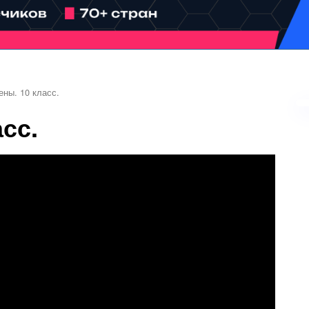
ны. 10 класс.
сс.