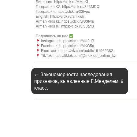
Биология: https://clck.ru/MMaKL​​​​​​
География KZ: https://clck.ru/343MDQ
География: https://clck.ru/33tvpc
English: https://clck.ru/amkwk
Arman Kids kz: https://clck.ru/33tvru
Arman Kids ru: https://clck.ru/33tvtS
Подпишись на нас
Instagram: https://clck.ru/MU2dB
Facebook: https://clck.ru/MKQ5a
Вконтакте: https://vk.com/public191962382
TikTok: https://tiktok.com/@mektep_online_kz
←
Закономерности наследования
признаков, выявленные Г.Менделем. 9
класс.