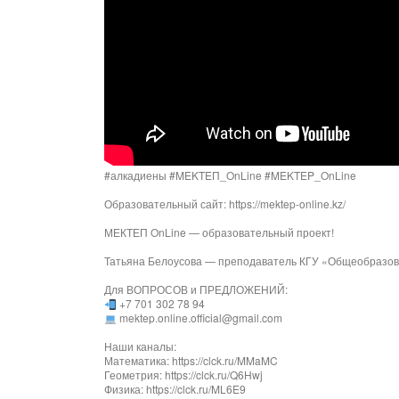
#алкадиены #MEKTEП_OnLine #MEKTEP_OnLine
Образовательный сайт: https://mektep-online.kz/
МЕКТЕП OnLine — образовательный проект!
Татьяна Белоусова — преподаватель КГУ «Общеобразов
Для ВОПРОСОВ и ПРЕДЛОЖЕНИЙ:
+7 701 302 78 94
mektep.online.official@gmail.com
Наши каналы:
Математика: https://clck.ru/MMaMC
Геометрия: https://clck.ru/Q6Hwj
Физика: https://clck.ru/ML6E9