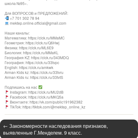
школа №95».
Для ВОПРОСОВ и ПРЕДЛОЖЕНИЙ:
+7 701 302 78 94
mektep.online.official@gmail.com
Наши каналы:
Математика: https://clck.ru/MMaMC
Геометрия: https://clck.ru/Q6Hwj
Физика: https://clck.ru/ML6E9
Биология: https://clck.ru/MMaKL​​​​​​
География KZ: https://clck.ru/343MDQ
География: https://clck.ru/33tvpc
English: https://clck.ru/amkwk
Arman Kids kz: https://clck.ru/33tvru
Arman Kids ru: https://clck.ru/33tvtS
Подпишись на нас
Instagram: https://clck.ru/MU2dB
Facebook: https://clck.ru/MKQ5a
Вконтакте: https://vk.com/public191962382
TikTok: https://tiktok.com/@mektep_online_kz
←
Закономерности наследования признаков,
выявленные Г.Менделем. 9 класс.