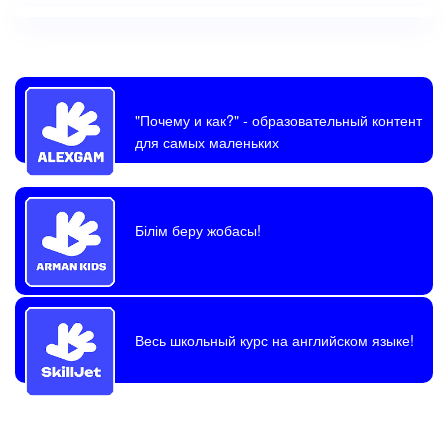
"Почему и как?"
- образовательный контент
для самых маленьких
Білім беру жобасы!
Весь школьный курс на английском языке!