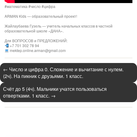
#математика #число #цифра
ARMAN Kids — образовательный проект!
Жайлаубаева Гузель — учитель начальных классов в частной
образовательной школе «ДАНА».
Для ВОПРОСОВ и ПРЕДЛОЖЕНИЙ:
+7 701 302 78 94
mektep.online.arman@gmail.com
←
Число и цифра 0. Сложение и вычитание с нулем.
(2ч). На пикник с друзьями. 1 класс.
Счёт до 5 (4ч). Мальчики учатся пользоваться
отвертками. 1 класс.
→