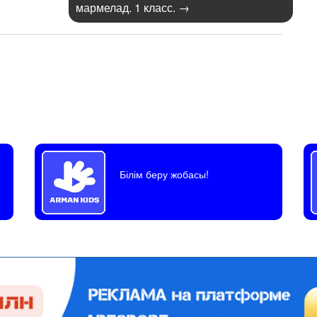
мармелад. 1 класс.
→
Білім беру жобасы!