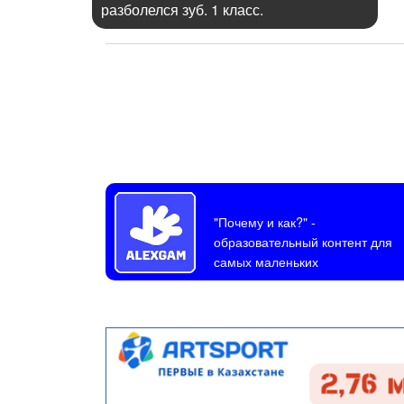
разболелся зуб. 1 класс.
"Почему и как?"
-
образовательный контент для
самых маленьких