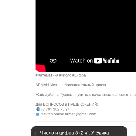
#математика #число #цифра
ARMAN Kids — образовательный проект!
Жайлаубаева Гузель — учитель начальных классов в ча
Для ВОПРОСОВ и ПРЕДЛОЖЕНИЙ:
+7 701 302 78 94
mektep.online.arman@gmail.com
←
Число и цифра 8 (2 ч). У Эдика