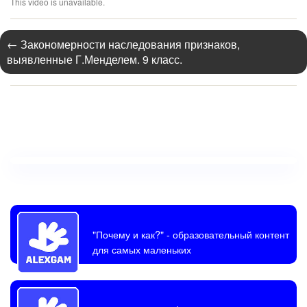
This video is unavailable.
←
Закономерности наследования признаков,
выявленные Г.Менделем. 9 класс.
"Почему и как?"
- образовательный контент
для самых маленьких