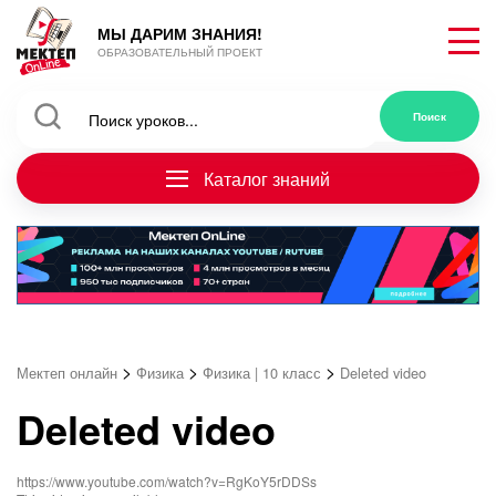
МЫ ДАРИМ ЗНАНИЯ!
ОБРАЗОВАТЕЛЬНЫЙ ПРОЕКТ
Каталог знаний
>
>
>
Мектеп онлайн
Физика
Физика | 10 класс
Deleted video
Deleted video
https://www.youtube.com/watch?v=RgKoY5rDDSs