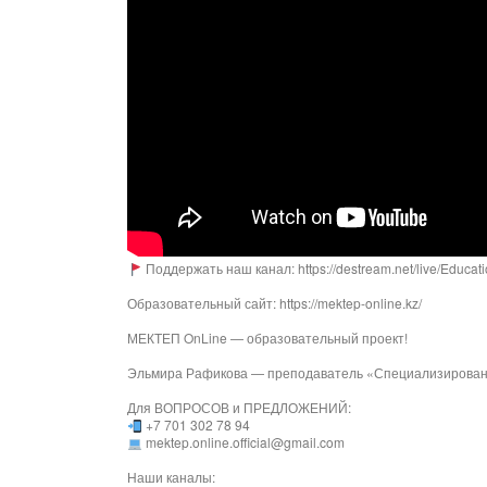
Поддержать наш канал: https://destream.net/live/Educat
Образовательный сайт: https://mektep-online.kz/
МЕКТЕП OnLine — образовательный проект!
Эльмира Рафикова — преподаватель «Специализированн
Для ВОПРОСОВ и ПРЕДЛОЖЕНИЙ:
+7 701 302 78 94
mektep.online.official@gmail.com
Наши каналы: