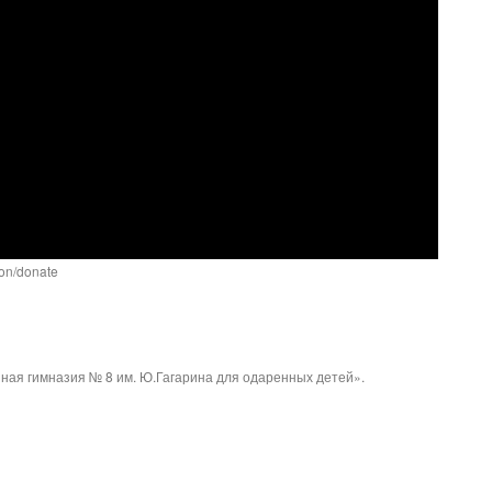
ion/donate
ая гимназия № 8 им. Ю.Гагарина для одаренных детей».