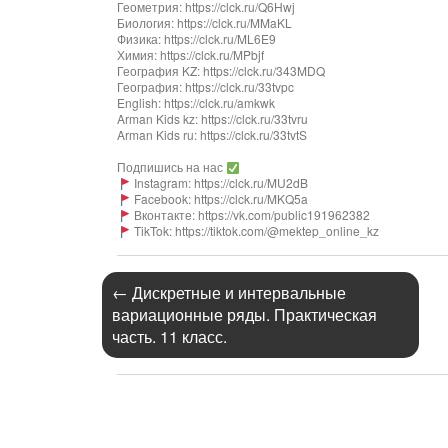
Геометрия: https://clck.ru/Q6Hwj
Биология: https://clck.ru/MMaKL
Физика: https://clck.ru/ML6E9
Химия: https://clck.ru/MPbjf
География KZ: https://clck.ru/343MDQ
География: https://clck.ru/33tvpc
English: https://clck.ru/amkwk
Arman Kids kz: https://clck.ru/33tvru
Arman Kids ru: https://clck.ru/33tvtS
Подпишись на нас
Instagram: https://clck.ru/MU2dB
Facebook: https://clck.ru/MKQ5a
Вконтакте: https://vk.com/public191962382
TikTok: https://tiktok.com/@mektep_online_kz
←
Дискретные и интервальные
вариационные ряды. Практическая
часть. 11 класс.