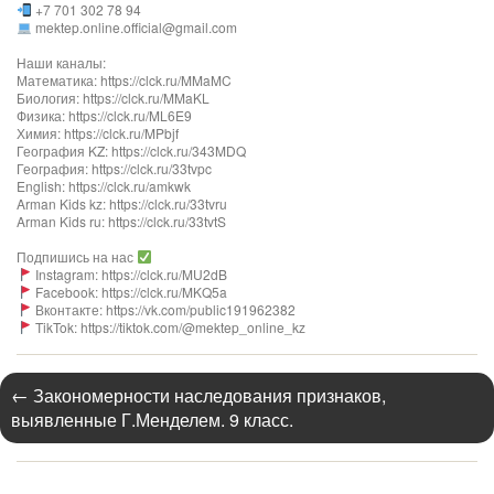
+7 701 302 78 94
mektep.online.official@gmail.com
Наши каналы:
Математика: https://clck.ru/MMaMC
Биология: https://clck.ru/MMaKL
Физика: https://clck.ru/ML6E9
Химия: https://clck.ru/MPbjf
География KZ: https://clck.ru/343MDQ
География: https://clck.ru/33tvpc
English: https://clck.ru/amkwk
Arman Kids kz: https://clck.ru/33tvru
Arman Kids ru: https://clck.ru/33tvtS
Подпишись на нас
Instagram: https://clck.ru/MU2dB
Facebook: https://clck.ru/MKQ5a
Вконтакте: https://vk.com/public191962382
TikTok: https://tiktok.com/@mektep_online_kz
←
Закономерности наследования признаков,
выявленные Г.Менделем. 9 класс.