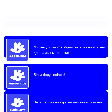
"Почему и как?"
- образовательный контент
для самых маленьких
Білім беру жобасы!
Весь школьный курс на английском языке!