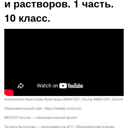
и растворов. 1 часть.
10 класс.
#электролиз #расплавы #растворы #MEKTEП_OnLine #MEKTEP_OnLine
Образовательный сайт: https://mektep-online.kz/
МЕКТЕП OnLine — образовательный проект!
Татьяна Белоусова — преподаватель КГУ «Общеобразовательная