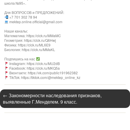
школа №95».
Для ВОПРОСОВ и ПРЕДЛОЖЕНИЙ:
+7 701 302 78 94
mektep.online.official@gmail.com
Наши каналы:
Математика: https://clck.ru/MMaMC
Геометрия: https://clck.ru/Q6Hwj
Физика: https://clck.ru/ML6E9
Биология: https://clck.ru/MMaKL​​​​​​
Подпишись на нас
Instagram: https://clck.ru/MU2dB
Facebook: https://clck.ru/MKQ5a
Вконтакте: https://vk.com/public191962382
TikTok: https://tiktok.com/@mektep_online_kz
←
Закономерности наследования признаков,
выявленные Г.Менделем. 9 класс.