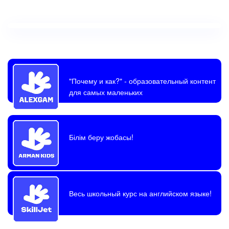
"Почему и как?"
- образовательный контент
для самых маленьких
Білім беру жобасы!
Весь школьный курс на английском языке!