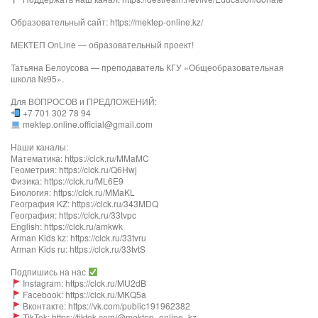
Образовательный сайт: https://mektep-online.kz/
МЕКТЕП OnLine — образовательный проект!
Татьяна Белоусова — преподаватель КГУ «Общеобразовательная
школа №95».
Для ВОПРОСОВ и ПРЕДЛОЖЕНИЙ:
+7 701 302 78 94
mektep.online.official@gmail.com
Наши каналы:
Математика: https://clck.ru/MMaMC
Геометрия: https://clck.ru/Q6Hwj
Физика: https://clck.ru/ML6E9
Биология: https://clck.ru/MMaKL​​​​​​
География KZ: https://clck.ru/343MDQ
География: https://clck.ru/33tvpc
English: https://clck.ru/amkwk
Arman Kids kz: https://clck.ru/33tvru
Arman Kids ru: https://clck.ru/33tvtS
Подпишись на нас
Instagram: https://clck.ru/MU2dB
Facebook: https://clck.ru/MKQ5a
Вконтакте: https://vk.com/public191962382
TikTok: https://tiktok.com/@mektep_online_kz