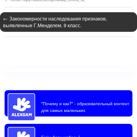
←
Закономерности наследования признаков,
выявленные Г.Менделем. 9 класс.
"Почему и как?"
- образовательный контент
для самых маленьких
Білім беру жобасы!