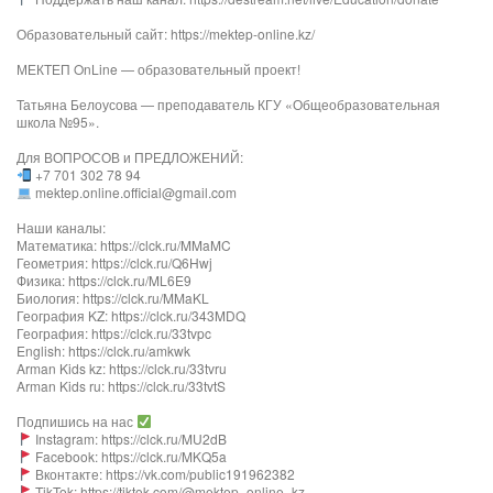
Образовательный сайт: https://mektep-online.kz/
МЕКТЕП OnLine — образовательный проект!
Татьяна Белоусова — преподаватель КГУ «Общеобразовательная
школа №95».
Для ВОПРОСОВ и ПРЕДЛОЖЕНИЙ:
+7 701 302 78 94
mektep.online.official@gmail.com
Наши каналы:
Математика: https://clck.ru/MMaMC
Геометрия: https://clck.ru/Q6Hwj
Физика: https://clck.ru/ML6E9
Биология: https://clck.ru/MMaKL​​​​​​
География KZ: https://clck.ru/343MDQ
География: https://clck.ru/33tvpc
English: https://clck.ru/amkwk
Arman Kids kz: https://clck.ru/33tvru
Arman Kids ru: https://clck.ru/33tvtS
Подпишись на нас
Instagram: https://clck.ru/MU2dB
Facebook: https://clck.ru/MKQ5a
Вконтакте: https://vk.com/public191962382
TikTok: https://tiktok.com/@mektep_online_kz