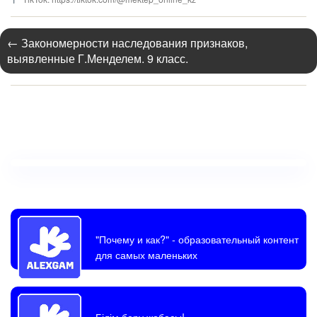
←
Закономерности наследования признаков,
выявленные Г.Менделем. 9 класс.
"Почему и как?"
- образовательный контент
для самых маленьких
Білім беру жобасы!