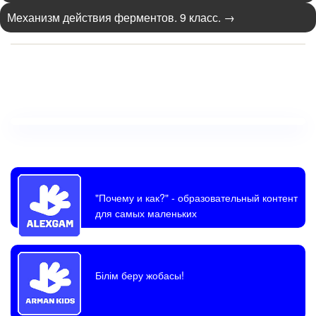
Механизм действия ферментов. 9 класс.
→
"Почему и как?"
- образовательный контент
для самых маленьких
Білім беру жобасы!