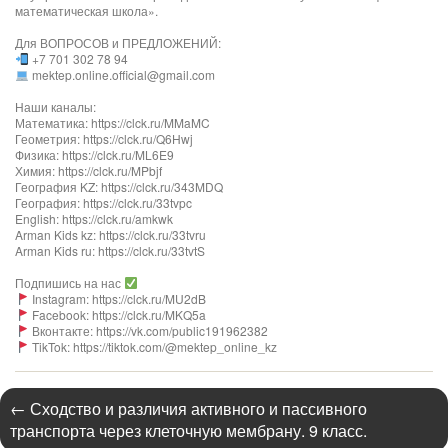
математическая школа».
Для ВОПРОСОВ и ПРЕДЛОЖЕНИЙ:
+7 701 302 78 94
mektep.online.official@gmail.com
Наши каналы:
Математика: https://clck.ru/MMaMC
Геометрия: https://clck.ru/Q6Hwj
Физика: https://clck.ru/ML6E9
Химия: https://clck.ru/MPbjf
География KZ: https://clck.ru/343MDQ
География: https://clck.ru/33tvpc
English: https://clck.ru/amkwk
Arman Kids kz: https://clck.ru/33tvru
Arman Kids ru: https://clck.ru/33tvtS
Подпишись на нас
Instagram: https://clck.ru/MU2dB
Facebook: https://clck.ru/MKQ5a
Вконтакте: https://vk.com/public191962382
TikTok: https://tiktok.com/@mektep_online_kz
←
Сходство и различия активного и пассивного
транспорта через клеточную мембрану. 9 класс.