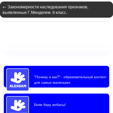
←
Закономерности наследования признаков,
выявленные Г.Менделем. 9 класс.
"Почему и как?"
- образовательный контент
для самых маленьких
Білім беру жобасы!