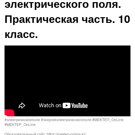
электрического поля.
Практическая часть. 10
класс.
#электрическоеполе #энергияэлектрическогополя #MEKTEП_OnLine​​
#MEKTEP_OnLine​​
Образовательный сайт: https://mektep-online.kz/