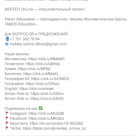
МЕКТЕП OnLine — образовательный проект!
Ринат Ибраимов — преподаватель «Физико-Математическая Школа
TAMOS Education».
Для ВОПРОСОВ и ПРЕДЛОЖЕНИЙ:
+7 701 302 78 94
mektep.online.official@gmail.com
Наши каналы:
Математика: https://clck.ru/MMaMC
Геометрия: https://clck.ru/Q6Hwj
Химия: https://clck.ru/MPbjf​
Биология: https://clck.ru/MMaKL​​​​​​
География KZ: https://clck.ru/343MDQ
География: https://clck.ru/33tvpc
English: https://clck.ru/amkwk
Arman Kids kz: https://clck.ru/33tvru
Arman Kids ru: https://clck.ru/33tvtS
Подпишись на нас
Instagram: https://clck.ru/MU2dB
Facebook: https://clck.ru/MKQ5a
Вконтакте: https://vk.com/public191962382
TikTok: https://tiktok.com/@mektep_online_kz