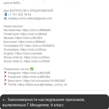
школа №95».
Для ВОПРОСОВ и ПРЕДЛОЖЕНИЙ:
+7 701 302 78 94
mektep.online.official@gmail.com
Наши каналы:
Математика: https://clck.ru/MMaMC
Геометрия: https://clck.ru/Q6Hwj
Физика: https://clck.ru/ML6E9
Биология: https://clck.ru/MMaKL​​​​​​
География KZ: https://clck.ru/343MDQ
География: https://clck.ru/33tvpc
English: https://clck.ru/amkwk
Arman Kids kz: https://clck.ru/33tvru
Arman Kids ru: https://clck.ru/33tvtS
Подпишись на нас
Instagram: https://clck.ru/MU2dB
Facebook: https://clck.ru/MKQ5a
Вконтакте: https://vk.com/public191962382
TikTok: https://tiktok.com/@mektep_online_kz
←
Закономерности наследования признаков,
выявленные Г.Менделем. 9 класс.