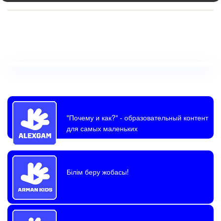
"Почему и как?"
- образовательный контент
для самых маленьких
Білім беру жобасы!