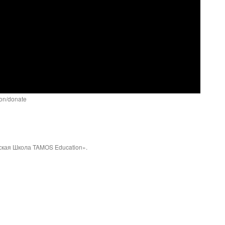
ion/donate
кая Школа TAMOS Education».