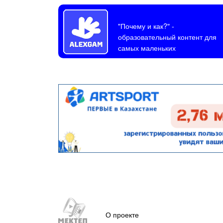
"Почему и как?"
-
образовательный контент для
самых маленьких
О проекте