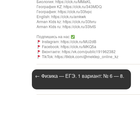
Биология: https://clck.ru/MMaKL​​​​​​
География KZ: https://clck.ru/343MDQ
География: https://clck.ru/33tvpc
English: https://clck.ru/amkwk
Arman Kids kz: https://clck.ru/33tvru
Arman Kids ru: https://clck.ru/33tvtS
Подпишись на нас
Instagram: https://clck.ru/MU2dB
Facebook: https://clck.ru/MKQ5a
Вконтакте: https://vk.com/public191962382
TikTok: https://tiktok.com/@mektep_online_kz
←
Физика — ЕГЭ. 1 вариант: № 6 — 8.