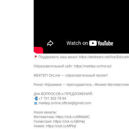
Поддержать наш канал: https://destream.net/live/Educat
Образовательный сайт: https://mektep-online.kz/
МЕКТЕП OnLine — образовательный проект!
Ринат Ибраимов — преподаватель «Физико-Математичес
Для ВОПРОСОВ и ПРЕДЛОЖЕНИЙ:
+7 701 302 78 94
mektep.online.official@gmail.com
Наши каналы:
Математика: https://clck.ru/MMaMC
Геометрия: https://clck.ru/Q6Hwj
Химия: https://clck.ru/MPbjf​