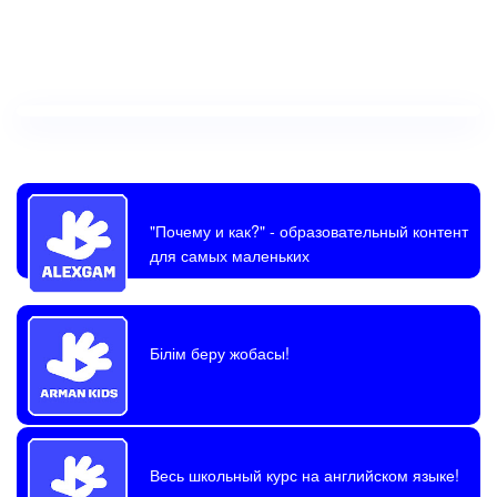
"Почему и как?"
- образовательный контент
для самых маленьких
Білім беру жобасы!
Весь школьный курс на английском языке!