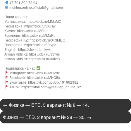
+7 701 302 78 94
mektep.online.official@gmail.com
Наши каналы:
Математика: https://clck.ru/MMaMC
Геометрия: https://clck.ru/Q6Hwj
Химия: https://clck.ru/MPbjf​
Биология: https://clck.ru/MMaKL​​​​​​
География KZ: https://clck.ru/343MDQ
География: https://clck.ru/33tvpc
English: https://clck.ru/amkwk
Arman Kids kz: https://clck.ru/33tvru
Arman Kids ru: https://clck.ru/33tvtS
Подпишись на нас
Instagram: https://clck.ru/MU2dB
Facebook: https://clck.ru/MKQ5a
Вконтакте: https://vk.com/public191962382
TikTok: https://tiktok.com/@mektep_online_kz
←
Физика — ЕГЭ. 3 вариант: № 8 — 14.
Физика — ЕГЭ. 2 вариант: № 29 — 30.
→