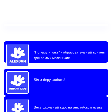
"Почему и как?"
- образовательный контент
для самых маленьких
Білім беру жобасы!
Весь школьный курс на английском языке!