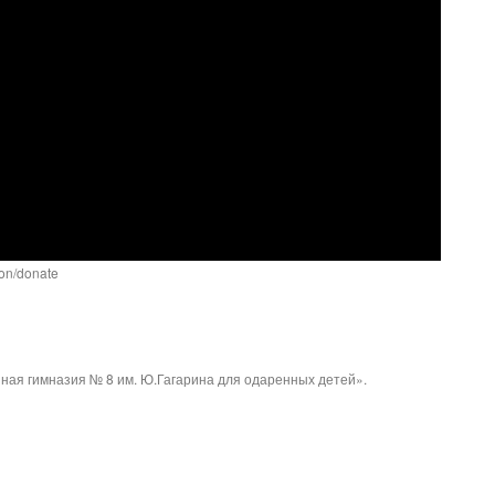
ion/donate
ая гимназия № 8 им. Ю.Гагарина для одаренных детей».