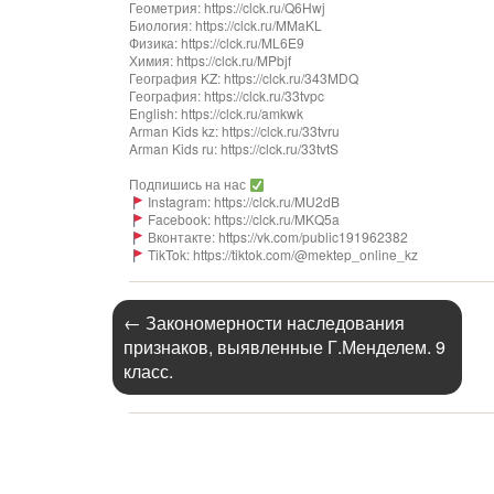
Геометрия: https://clck.ru/Q6Hwj
Биология: https://clck.ru/MMaKL
Физика: https://clck.ru/ML6E9
Химия: https://clck.ru/MPbjf
География KZ: https://clck.ru/343MDQ
География: https://clck.ru/33tvpc
English: https://clck.ru/amkwk
Arman Kids kz: https://clck.ru/33tvru
Arman Kids ru: https://clck.ru/33tvtS
Подпишись на нас
Instagram: https://clck.ru/MU2dB
Facebook: https://clck.ru/MKQ5a
Вконтакте: https://vk.com/public191962382
TikTok: https://tiktok.com/@mektep_online_kz
←
Закономерности наследования
признаков, выявленные Г.Менделем. 9
класс.