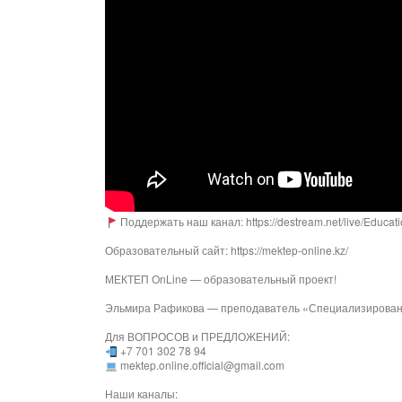
Поддержать наш канал: https://destream.net/live/Educat
Образовательный сайт: https://mektep-online.kz/
МЕКТЕП OnLine — образовательный проект!
Эльмира Рафикова — преподаватель «Специализированн
Для ВОПРОСОВ и ПРЕДЛОЖЕНИЙ:
+7 701 302 78 94
mektep.online.official@gmail.com
Наши каналы: