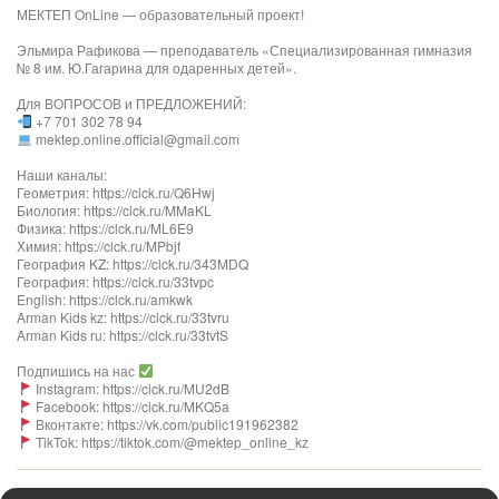
МЕКТЕП OnLine — образовательный проект!
Эльмира Рафикова — преподаватель «Специализированная гимназия
№ 8 им. Ю.Гагарина для одаренных детей».
Для ВОПРОСОВ и ПРЕДЛОЖЕНИЙ:
+7 701 302 78 94
mektep.online.official@gmail.com
Наши каналы:
Геометрия: https://clck.ru/Q6Hwj
Биология: https://clck.ru/MMaKL
Физика: https://clck.ru/ML6E9
Химия: https://clck.ru/MPbjf
География KZ: https://clck.ru/343MDQ
География: https://clck.ru/33tvpc
English: https://clck.ru/amkwk
Arman Kids kz: https://clck.ru/33tvru
Arman Kids ru: https://clck.ru/33tvtS
Подпишись на нас
Instagram: https://clck.ru/MU2dB
Facebook: https://clck.ru/MKQ5a
Вконтакте: https://vk.com/public191962382
TikTok: https://tiktok.com/@mektep_online_kz