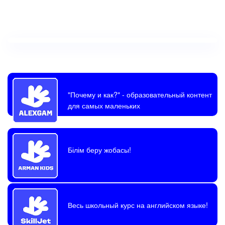
"Почему и как?"
- образовательный контент
для самых маленьких
Білім беру жобасы!
Весь школьный курс на английском языке!