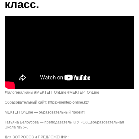
класс.
#галогеналканы #MEKTEП_OnLine #MEKTEP_OnLine
Образовательный сайт: https://mektep-online.kz/
МЕКТЕП OnLine — образовательный проект!
Татьяна Белоусова — преподаватель КГУ «Общеобразовательная
школа №95».
Для ВОПРОСОВ и ПРЕДЛОЖЕНИЙ: