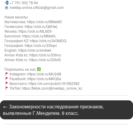
+7 701 302 78 94
mektep.online.official@gmail.com
Наши каналы:
Математика: https://clck.ru/MMaMC
Геометрия: https://clck.ru/Q6Hwj
Физика: https://clck.ru/ML6E9
Биология: https://clck.ru/MMaKL​​​​​​
География KZ: https://clck.ru/343MDQ
География: https://clck.ru/33tvpc
English: https://clck.ru/amkwk
Arman Kids kz: https://clck.ru/33tvru
Arman Kids ru: https://clck.ru/33tvtS
Подпишись на нас
Instagram: https://clck.ru/MU2dB
Facebook: https://clck.ru/MKQ5a
Вконтакте: https://vk.com/public191962382
TikTok: https://tiktok.com/@mektep_online_kz
←
Закономерности наследования признаков,
выявленные Г.Менделем. 9 класс.