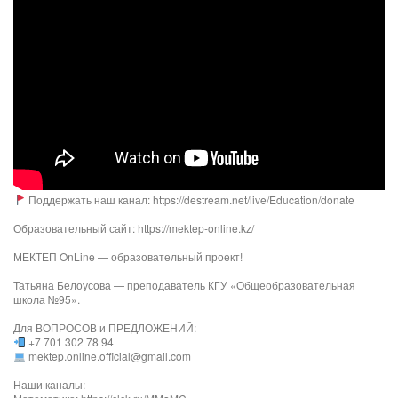
Поддержать наш канал: https://destream.net/live/Education/donate
Образовательный сайт: https://mektep-online.kz/
МЕКТЕП OnLine — образовательный проект!
Татьяна Белоусова — преподаватель КГУ «Общеобразовательная
школа №95».
Для ВОПРОСОВ и ПРЕДЛОЖЕНИЙ:
+7 701 302 78 94
mektep.online.official@gmail.com
Наши каналы: