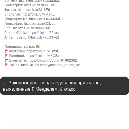
Математика: https://clck.ru/MMaMC
Геометрия: https://clck.ru/Q6Hwj
Физика: https://clck.ru/ML6E9
Биология: https://clck.ru/MMaKL​​​​​​
География KZ: https://clck.ru/343MDQ
География: https://clck.ru/33tvpc
English: https://clck.ru/amkwk
Arman Kids kz: https://clck.ru/33tvru
Arman Kids ru: https://clck.ru/33tvtS
Подпишись на нас
Instagram: https://clck.ru/MU2dB
Facebook: https://clck.ru/MKQ5a
Вконтакте: https://vk.com/public191962382
TikTok: https://tiktok.com/@mektep_online_kz
←
Закономерности наследования признаков,
выявленные Г.Менделем. 9 класс.