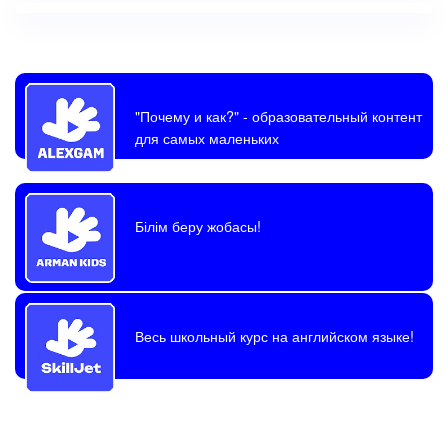
"Почему и как?"
- образовательный контент
для самых маленьких
Білім беру жобасы!
Весь школьный курс на английском языке!