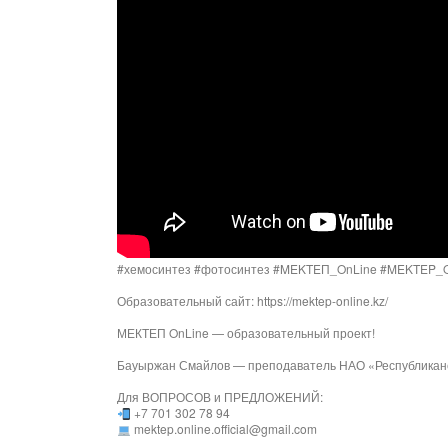
#хемосинтез #фотосинтез #MEKTEП_OnLine #MEKTEP_
Образовательный сайт: https://mektep-online.kz/
МЕКТЕП OnLine — образовательный проект!
Бауыржан Смайлов — преподаватель НАО «Республиканс
Для ВОПРОСОВ и ПРЕДЛОЖЕНИЙ:
+7 701 302 78 94
mektep.online.official@gmail.com