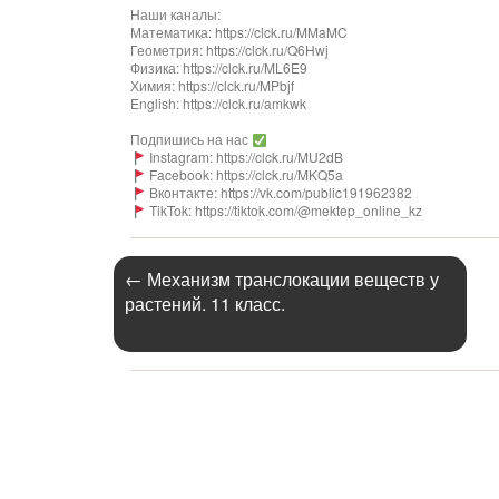
Наши каналы:
Математика: https://clck.ru/MMaMC
Геометрия: https://clck.ru/Q6Hwj
Физика: https://clck.ru/ML6E9
Химия: https://clck.ru/MPbjf
English: https://clck.ru/amkwk
Подпишись на нас
Instagram: https://clck.ru/MU2dB
Facebook: https://clck.ru/MKQ5a
Вконтакте: https://vk.com/public191962382
TikTok: https://tiktok.com/@mektep_online_kz
←
Механизм транслокации веществ у
растений. 11 класс.