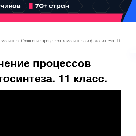
емосинтез. Сравнение процессов хемосинтеза и фотосинтеза. 11
нение процессов
осинтеза. 11 класс.