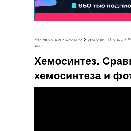
>
>
>
Мектеп онлайн
Биология
Биология | 11 класс
Х
класс.
Хемосинтез. Срав
хемосинтеза и фот