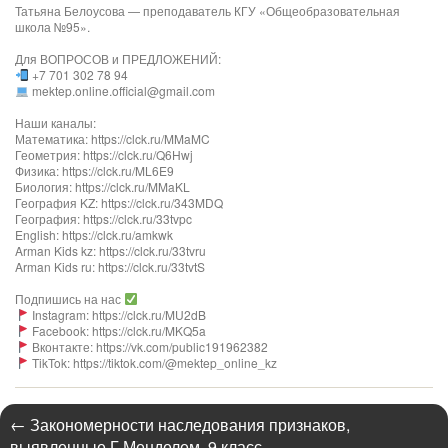
Татьяна Белоусова — преподаватель КГУ «Общеобразовательная
школа №95».
Для ВОПРОСОВ и ПРЕДЛОЖЕНИЙ:
+7 701 302 78 94
mektep.online.official@gmail.com
Наши каналы:
Математика: https://clck.ru/MMaMC
Геометрия: https://clck.ru/Q6Hwj
Физика: https://clck.ru/ML6E9
Биология: https://clck.ru/MMaKL​​​​​​
География KZ: https://clck.ru/343MDQ
География: https://clck.ru/33tvpc
English: https://clck.ru/amkwk
Arman Kids kz: https://clck.ru/33tvru
Arman Kids ru: https://clck.ru/33tvtS
Подпишись на нас
Instagram: https://clck.ru/MU2dB
Facebook: https://clck.ru/MKQ5a
Вконтакте: https://vk.com/public191962382
TikTok: https://tiktok.com/@mektep_online_kz
←
Закономерности наследования признаков,
выявленные Г.Менделем. 9 класс.