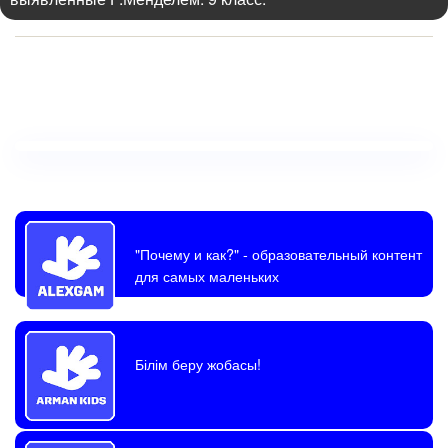
"Почему и как?"
- образовательный контент
для самых маленьких
Білім беру жобасы!