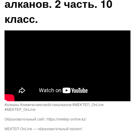
алканов. 2 часть. 10
класс.
#алканы #химическиесвойстваалканов​​ #MEKTEП_OnLine​​
#MEKTEP_OnLine​​
Образовательный сайт: https://mektep-online.kz/
МЕКТЕП OnLine — образовательный проект!