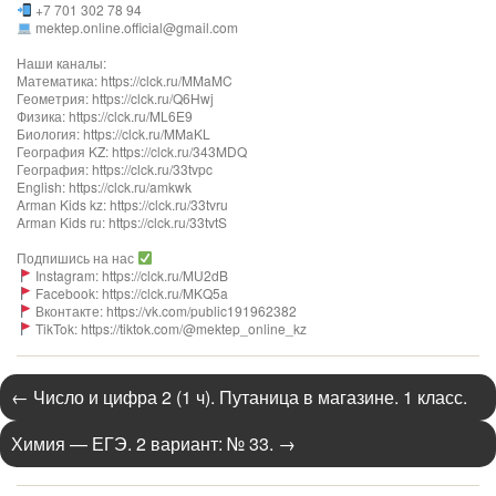
+7 701 302 78 94
mektep.online.official@gmail.com
Наши каналы:
Математика: https://clck.ru/MMaMC
Геометрия: https://clck.ru/Q6Hwj
Физика: https://clck.ru/ML6E9
Биология: https://clck.ru/MMaKL​​​​​​
География KZ: https://clck.ru/343MDQ
География: https://clck.ru/33tvpc
English: https://clck.ru/amkwk
Arman Kids kz: https://clck.ru/33tvru
Arman Kids ru: https://clck.ru/33tvtS
Подпишись на нас
Instagram: https://clck.ru/MU2dB
Facebook: https://clck.ru/MKQ5a
Вконтакте: https://vk.com/public191962382
TikTok: https://tiktok.com/@mektep_online_kz
←
Число и цифра 2 (1 ч). Путаница в магазине. 1 класс.
Химия — ЕГЭ. 2 вариант: № 33.
→