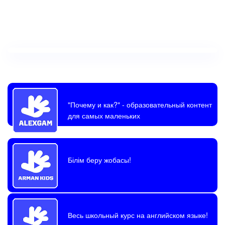
"Почему и как?"
- образовательный контент
для самых маленьких
Білім беру жобасы!
Весь школьный курс на английском языке!