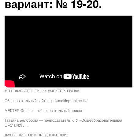
вариант: № 19-20.
#ЕНТ #MEKTEП_OnLine #MEKTEP_OnLine
Образовательный сайт: https://mektep-online.kz/
МЕКТЕП OnLine — образовательный проект!
Татьяна Белоусова — преподаватель КГУ «Общеобразовательная
школа №95».
Для ВОПРОСОВ и ПРЕДЛОЖЕНИЙ: