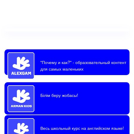
"Почему и как?"
- образовательный контент
для самых маленьких
Білім беру жобасы!
Весь школьный курс на английском языке!