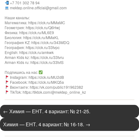
+7 701 302 78 94
mektep.online.official@gmail.com
Наши каналы:
Математика: https://clck.ru/MMaMC
Геометрия: https://clck.ru/Q6Hwj
Физика: https://clck.ru/ML6E9
Биология: https://clck.ru/MMaKL​​​​​​
География KZ: https://clck.ru/343MDQ
География: https://clck.ru/33tvpc
English: https://clck.ru/amkwk
Arman Kids kz: https://clck.ru/33tvru
Arman Kids ru: https://clck.ru/33tvtS
Подпишись на нас
Instagram: https://clck.ru/MU2dB
Facebook: https://clck.ru/MKQ5a
Вконтакте: https://vk.com/public191962382
TikTok: https://tiktok.com/@mektep_online_kz
←
Химия — ЕНТ. 4 вариант: № 21-25.
Химия — ЕНТ. 4 вариант: № 16-18.
→