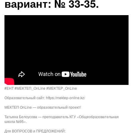
вариант: № 33-35.
#ЕНТ #MEKTEП_OnLine #MEKTEP_OnLine
Образовательный сайт: https://mektep-online.kz/
МЕКТЕП OnLine — образовательный проект!
Татьяна Белоусова — преподаватель КГУ «Общеобразовательная
школа №95».
Для ВОПРОСОВ и ПРЕДЛОЖЕНИЙ: