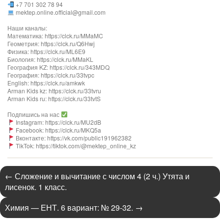
+7 701 302 78 94
mektep.online.official@gmail.com
Наши каналы:
Математика: https://clck.ru/MMaMC
Геометрия: https://clck.ru/Q6Hwj
Физика: https://clck.ru/ML6E9
Биология: https://clck.ru/MMaKL​​​​​​
География KZ: https://clck.ru/343MDQ
География: https://clck.ru/33tvpc
English: https://clck.ru/amkwk
Arman Kids kz: https://clck.ru/33tvru
Arman Kids ru: https://clck.ru/33tvtS
Подпишись на нас
Instagram: https://clck.ru/MU2dB
Facebook: https://clck.ru/MKQ5a
Вконтакте: https://vk.com/public191962382
TikTok: https://tiktok.com/@mektep_online_kz
←
Сложение и вычитание с числом 4 (2 ч.) Утята и
лисенок. 1 класс.
Химия — ЕНТ. 6 вариант: № 29-32.
→