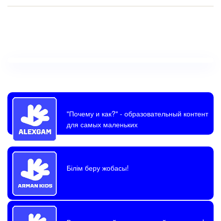
"Почему и как?"
- образовательный контент
для самых маленьких
Білім беру жобасы!