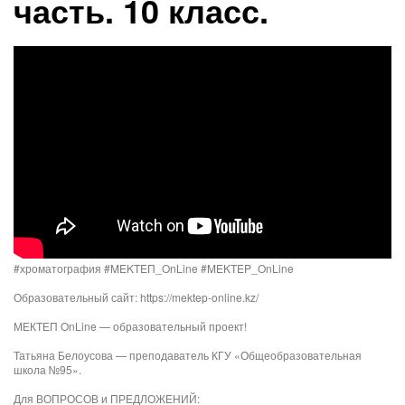
часть. 10 класс.
#хроматография​​ #MEKTEП_OnLine​​ #MEKTEP_OnLine​​
Образовательный сайт: https://mektep-online.kz/
МЕКТЕП OnLine — образовательный проект!
Татьяна Белоусова — преподаватель КГУ «Общеобразовательная
школа №95».
Для ВОПРОСОВ и ПРЕДЛОЖЕНИЙ: