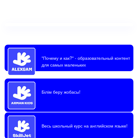
"Почему и как?"
- образовательный контент
для самых маленьких
Білім беру жобасы!
Весь школьный курс на английском языке!