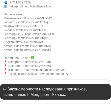
+7 701 302 78 94
mektep.online.official@gmail.com
Наши каналы:
Математика: https://clck.ru/MMaMC
Геометрия: https://clck.ru/Q6Hwj
Физика: https://clck.ru/ML6E9
Биология: https://clck.ru/MMaKL​​​​​​
География KZ: https://clck.ru/343MDQ
География: https://clck.ru/33tvpc
English: https://clck.ru/amkwk
Arman Kids kz: https://clck.ru/33tvru
Arman Kids ru: https://clck.ru/33tvtS
Подпишись на нас
Instagram: https://clck.ru/MU2dB
Facebook: https://clck.ru/MKQ5a
Вконтакте: https://vk.com/public191962382
TikTok: https://tiktok.com/@mektep_online_kz
←
Закономерности наследования признаков,
выявленные Г.Менделем. 9 класс.