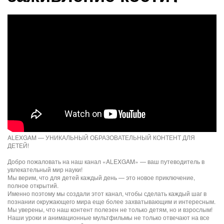
ALEXGAM — УНИКАЛЬНЫЙ ОБРАЗОВАТЕЛЬНЫЙ КОНТЕНТ ДЛЯ
ДЕТЕЙ!
Добро пожаловать на наш канал «ALEXGAM» — ваш путеводитель в
увлекательный мир науки!
Мы верим, что для детей каждый день — это новое приключение,
полное открытий.
Именно поэтому мы создали этот канал, чтобы сделать каждый шаг в
познании окружающего мира еще более захватывающим и интересным.
Мы уверены, что наш контент полезен не только детям, но и взрослым!
Наши уроки и анимационные мультфильмы не только отвечают на все