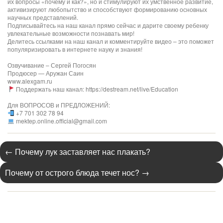
их вопросы «почему и как?», но и стимулируют их умственное развитие,
активизируют любопытство и способствуют формированию основных
научных представлений.
Подписывайтесь на наш канал прямо сейчас и дарите своему ребенку
увлекательные возможности познавать мир!
Делитесь ссылками на наш канал и комментируйте видео – это поможет
популяризировать в интернете науку и знания!
Озвучивание – Сергей Погосян
Продюсер — Аружан Саин
www.alexgam.ru
Поддержать наш канал: https://destream.net/live/Education
Для ВОПРОСОВ и ПРЕДЛОЖЕНИЙ:
+7 701 302 78 94
mektep.online.official@gmail.com
←
Почему лук заставляет нас плакать?
Почему от острого блюда течет нос?
→