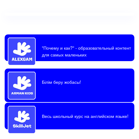
"Почему и как?"
- образовательный контент
для самых маленьких
Білім беру жобасы!
Весь школьный курс на английском языке!