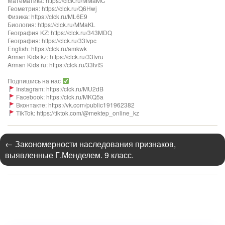
Математика: https://clck.ru/MMaMC
Геометрия: https://clck.ru/Q6Hwj
Физика: https://clck.ru/ML6E9
Биология: https://clck.ru/MMaKL​​​​​​
География KZ: https://clck.ru/343MDQ
География: https://clck.ru/33tvpc
English: https://clck.ru/amkwk
Arman Kids kz: https://clck.ru/33tvru
Arman Kids ru: https://clck.ru/33tvtS
Подпишись на нас
Instagram: https://clck.ru/MU2dB
Facebook: https://clck.ru/MKQ5a
Вконтакте: https://vk.com/public191962382
TikTok: https://tiktok.com/@mektep_online_kz
←
Закономерности наследования признаков,
выявленные Г.Менделем. 9 класс.