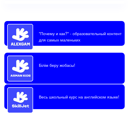
"Почему и как?"
- образовательный контент
для самых маленьких
Білім беру жобасы!
Весь школьный курс на английском языке!