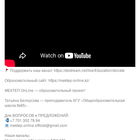
Поддержать наш канал: https://destream.net/live/Education/donate
Образовательный сайт: https://mektep-online.kz/
МЕКТЕП OnLine — образовательный проект!
Татьяна Белоусова — преподаватель КГУ «Общеобразовательная
школа №95».
Для ВОПРОСОВ и ПРЕДЛОЖЕНИЙ:
+7 701 302 78 94
mektep.online.official@gmail.com
Наши каналы: