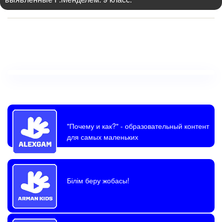
"Почему и как?"
- образовательный контент
для самых маленьких
Білім беру жобасы!