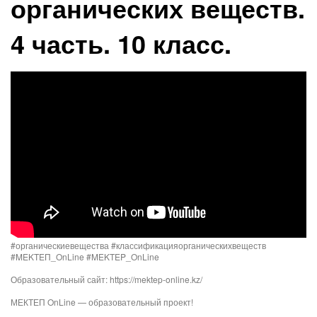
органических веществ.
4 часть. 10 класс.
#органическиевещества #классификацияорганическихвеществ​​
#MEKTEП_OnLine​​ #MEKTEP_OnLine​​
Образовательный сайт: https://mektep-online.kz/
МЕКТЕП OnLine — образовательный проект!