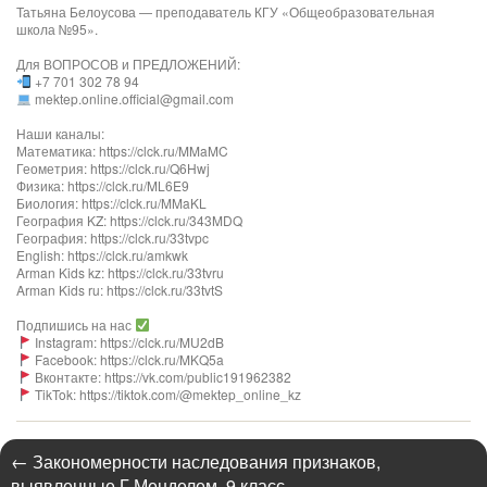
Татьяна Белоусова — преподаватель КГУ «Общеобразовательная
школа №95».
Для ВОПРОСОВ и ПРЕДЛОЖЕНИЙ:
+7 701 302 78 94
mektep.online.official@gmail.com
Наши каналы:
Математика: https://clck.ru/MMaMC
Геометрия: https://clck.ru/Q6Hwj
Физика: https://clck.ru/ML6E9
Биология: https://clck.ru/MMaKL​​​​​​
География KZ: https://clck.ru/343MDQ
География: https://clck.ru/33tvpc
English: https://clck.ru/amkwk
Arman Kids kz: https://clck.ru/33tvru
Arman Kids ru: https://clck.ru/33tvtS
Подпишись на нас
Instagram: https://clck.ru/MU2dB
Facebook: https://clck.ru/MKQ5a
Вконтакте: https://vk.com/public191962382
TikTok: https://tiktok.com/@mektep_online_kz
←
Закономерности наследования признаков,
выявленные Г.Менделем. 9 класс.