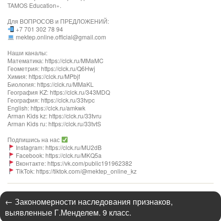
TAMOS Education».
Для ВОПРОСОВ и ПРЕДЛОЖЕНИЙ:
+7 701 302 78 94
mektep.online.official@gmail.com
Наши каналы:
Математика: https://clck.ru/MMaMC
Геометрия: https://clck.ru/Q6Hwj
Химия: https://clck.ru/MPbjf​
Биология: https://clck.ru/MMaKL​​​​​​
География KZ: https://clck.ru/343MDQ
География: https://clck.ru/33tvpc
English: https://clck.ru/amkwk
Arman Kids kz: https://clck.ru/33tvru
Arman Kids ru: https://clck.ru/33tvtS
Подпишись на нас
Instagram: https://clck.ru/MU2dB
Facebook: https://clck.ru/MKQ5a
Вконтакте: https://vk.com/public191962382
TikTok: https://tiktok.com/@mektep_online_kz
←
Закономерности наследования признаков,
выявленные Г.Менделем. 9 класс.