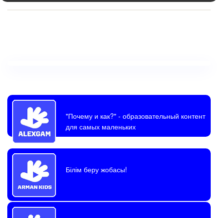
"Почему и как?"
- образовательный контент
для самых маленьких
Білім беру жобасы!