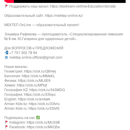
Поддержать наш канал: https://destream.net/live/Education/donate
Образовательный сайт: https://mektep-online.kz/
МЕКТЕП OnLine — образовательный проект!
Эльмира Рафикова — преподаватель «Специализированная гимназия
№ 8 им. Ю.Гагарина для одаренных детей».
Для ВОПРОСОВ и ПРЕДЛОЖЕНИЙ:
+7 701 302 78 94
mektep.online.official@gmail.com
Наши каналы:
Геометрия: https://clck.ru/Q6Hwj
Биология: https://clck.ru/MMaKL
Физика: https://clck.ru/ML6E9
Химия: https://clck.ru/MPbjf
География KZ: https://clck.ru/343MDQ
География: https://clck.ru/33tvpc
English: https://clck.ru/amkwk
Arman Kids kz: https://clck.ru/33tvru
Arman Kids ru: https://clck.ru/33tvtS
Подпишись на нас
Instagram: https://clck.ru/MU2dB
Facebook: https://clck.ru/MKQ5a