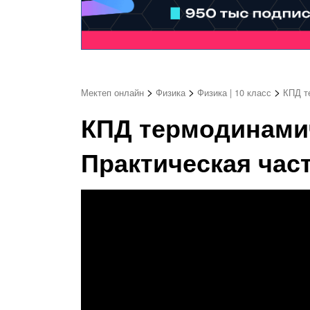
>
>
>
Мектеп онлайн
Физика
Физика | 10 класс
КПД т
КПД термодинамич
Практическая част