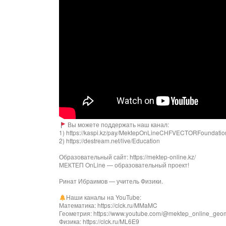
Вы можете поддержать наш канал:
1) https://kaspi.kz/pay/MektepOnLineCHFVECTORFoundati
2) https://destream.net/live/Education
Образовательный сайт: https://mektep-online.kz/
МЕКТЕП OnLine — образовательный проект!
Ринат Ибраимов — учитель Физики.
Наши каналы на YouTube:
Математика: https://clck.ru/MMaMC
Геометрия: https://www.youtube.com/@mektep_online_geom
Физика: https://clck.ru/ML6E9