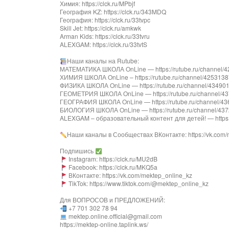
Химия: https://clck.ru/MPbjf
География KZ: https://clck.ru/343MDQ
География: https://clck.ru/33tvpc
Skill Jet: https://clck.ru/amkwk
Arman Kids: https://clck.ru/33tvru
ALEXGAM: https://clck.ru/33tvtS
Наши каналы на Rutube:
МАТЕМАТИКА ШКОЛА OnLine — https://rutube.ru/channel/424
ХИМИЯ ШКОЛА OnLine – https://rutube.ru/channel/42531387/
ФИЗИКА ШКОЛА OnLine — https://rutube.ru/channel/43490181
ГЕОМЕТРИЯ ШКОЛА OnLine — https://rutube.ru/channel/437
ГЕОГРАФИЯ ШКОЛА OnLine — https://rutube.ru/channel/4363
БИОЛОГИЯ ШКОЛА OnLine — https://rutube.ru/channel/43728
ALEXGAM – образовательный контент для детей! — https://
Наши каналы в Сообществах ВКонтакте: https://vk.com/
Подпишись
Instagram: https://clck.ru/MU2dB
Facebook: https://clck.ru/MKQ5a
ВКонтакте: https://vk.com/mektep_online_kz
TikTok: https://www.tiktok.com/@mektep_online_kz
Для ВОПРОСОВ и ПРЕДЛОЖЕНИЙ:
+7 701 302 78 94
mektep.online.official@gmail.com
https://mektep-online.taplink.ws/