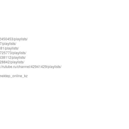
50453/playlists/
playlists/
/playlists/
25773/playlists/
8112/playlists/
842/playlists/
rutube.ru/channel/42941429/playlists/
mektep_online_kz