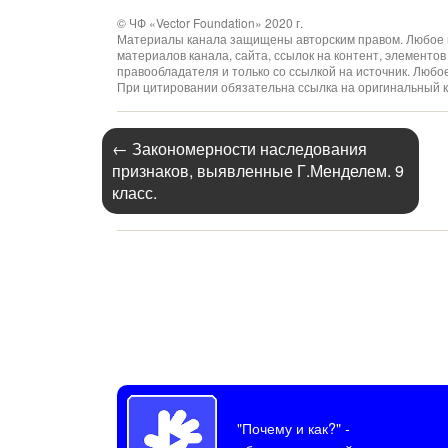
© ЧФ «Vector Foundation» 2020 г.
Материалы канала защищены авторским правом. Любое и
материалов канала, сайта, ссылок на контент, элемент
правообладателя и только со ссылкой на источник. Люб
При цитировании обязательна ссылка на оригинальный к
←
Закономерности наследования
признаков, выявленные Г.Менделем. 9
класс.
"Почему и как?"
-