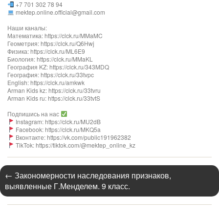
+7 701 302 78 94
mektep.online.official@gmail.com
Наши каналы:
Математика: https://clck.ru/MMaMC
Геометрия: https://clck.ru/Q6Hwj
Физика: https://clck.ru/ML6E9
Биология: https://clck.ru/MMaKL​​​​​​
География KZ: https://clck.ru/343MDQ
География: https://clck.ru/33tvpc
English: https://clck.ru/amkwk
Arman Kids kz: https://clck.ru/33tvru
Arman Kids ru: https://clck.ru/33tvtS
Подпишись на нас
Instagram: https://clck.ru/MU2dB
Facebook: https://clck.ru/MKQ5a
Вконтакте: https://vk.com/public191962382
TikTok: https://tiktok.com/@mektep_online_kz
←
Закономерности наследования признаков,
выявленные Г.Менделем. 9 класс.