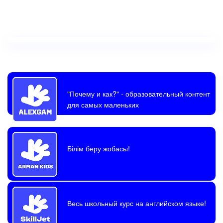
"Почему и как?"
- образовательный контент
для самых маленьких
Білім беру жобасы!
Весь школьный курс на английском языке!