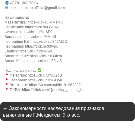
+7 701 302 78 94
mektep.online.official@gmail.com
Наши каналы:
Математика: https://clck.ru/MMaMC
Геометрия: https://clck.ru/Q6Hwj
Физика: https://clck.ru/ML6E9
Биология: https://clck.ru/MMaKL​​​​​​
География KZ: https://clck.ru/343MDQ
География: https://clck.ru/33tvpc
English: https://clck.ru/amkwk
Arman Kids kz: https://clck.ru/33tvru
Arman Kids ru: https://clck.ru/33tvtS
Подпишись на нас
Instagram: https://clck.ru/MU2dB
Facebook: https://clck.ru/MKQ5a
Вконтакте: https://vk.com/public191962382
TikTok: https://tiktok.com/@mektep_online_kz
←
Закономерности наследования признаков,
выявленные Г.Менделем. 9 класс.