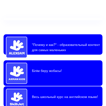
"Почему и как?"
- образовательный контент
для самых маленьких
Білім беру жобасы!
Весь школьный курс на английском языке!