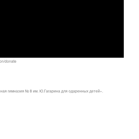
ion/donate
ая гимназия № 8 им. Ю.Гагарина для одаренных детей».