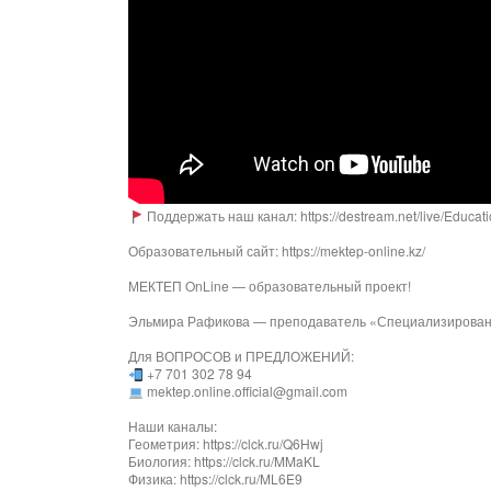
Поддержать наш канал: https://destream.net/live/Educat
Образовательный сайт: https://mektep-online.kz/
МЕКТЕП OnLine — образовательный проект!
Эльмира Рафикова — преподаватель «Специализированн
Для ВОПРОСОВ и ПРЕДЛОЖЕНИЙ:
+7 701 302 78 94
mektep.online.official@gmail.com
Наши каналы:
Геометрия: https://clck.ru/Q6Hwj
Биология: https://clck.ru/MMaKL
Физика: https://clck.ru/ML6E9