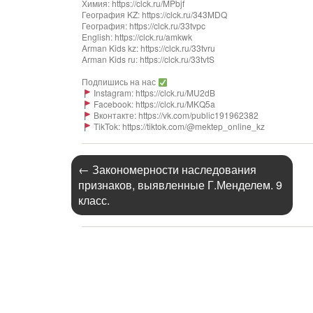
Химия: https://clck.ru/MPbjf
География KZ: https://clck.ru/343MDQ
География: https://clck.ru/33tvpc
English: https://clck.ru/amkwk
Arman Kids kz: https://clck.ru/33tvru
Arman Kids ru: https://clck.ru/33tvtS
Подпишись на нас
Instagram: https://clck.ru/MU2dB
Facebook: https://clck.ru/MKQ5a
Вконтакте: https://vk.com/public191962382
TikTok: https://tiktok.com/@mektep_online_kz
←
Закономерности наследования
признаков, выявленные Г.Менделем. 9
класс.