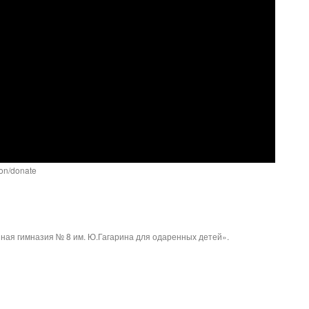
ion/donate
ая гимназия № 8 им. Ю.Гагарина для одаренных детей».