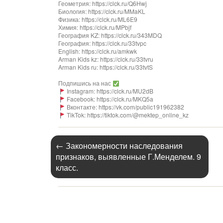
Геометрия: https://clck.ru/Q6Hwj
Биология: https://clck.ru/MMaKL
Физика: https://clck.ru/ML6E9
Химия: https://clck.ru/MPbjf
География KZ: https://clck.ru/343MDQ
География: https://clck.ru/33tvpc
English: https://clck.ru/amkwk
Arman Kids kz: https://clck.ru/33tvru
Arman Kids ru: https://clck.ru/33tvtS
Подпишись на нас
Instagram: https://clck.ru/MU2dB
Facebook: https://clck.ru/MKQ5a
Вконтакте: https://vk.com/public191962382
TikTok: https://tiktok.com/@mektep_online_kz
←
Закономерности наследования
признаков, выявленные Г.Менделем. 9
класс.