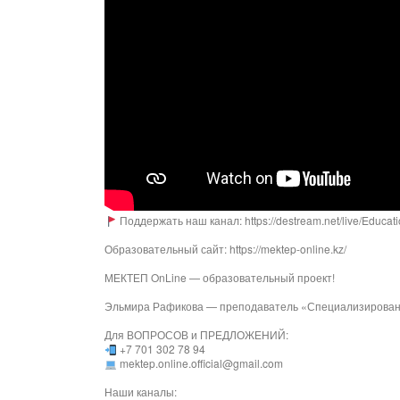
Поддержать наш канал: https://destream.net/live/Educat
Образовательный сайт: https://mektep-online.kz/
МЕКТЕП OnLine — образовательный проект!
Эльмира Рафикова — преподаватель «Специализированн
Для ВОПРОСОВ и ПРЕДЛОЖЕНИЙ:
+7 701 302 78 94
mektep.online.official@gmail.com
Наши каналы: