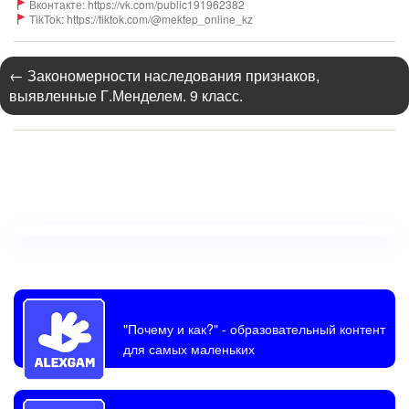
Вконтакте: https://vk.com/public191962382
TikTok: https://tiktok.com/@mektep_online_kz
←
Закономерности наследования признаков,
выявленные Г.Менделем. 9 класс.
"Почему и как?"
- образовательный контент
для самых маленьких