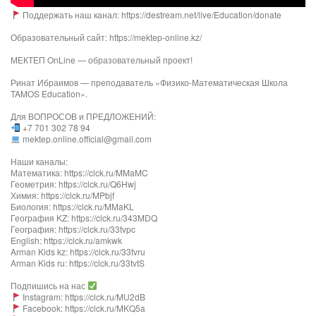
Поддержать наш канал: https://destream.net/live/Education/donate
Образовательный сайт: https://mektep-online.kz/
МЕКТЕП OnLine — образовательный проект!
Ринат Ибраимов — преподаватель «Физико-Математическая Школа
TAMOS Education».
Для ВОПРОСОВ и ПРЕДЛОЖЕНИЙ:
+7 701 302 78 94
mektep.online.official@gmail.com
Наши каналы:
Математика: https://clck.ru/MMaMC
Геометрия: https://clck.ru/Q6Hwj
Химия: https://clck.ru/MPbjf​
Биология: https://clck.ru/MMaKL​​​​​​
География KZ: https://clck.ru/343MDQ
География: https://clck.ru/33tvpc
English: https://clck.ru/amkwk
Arman Kids kz: https://clck.ru/33tvru
Arman Kids ru: https://clck.ru/33tvtS
Подпишись на нас
Instagram: https://clck.ru/MU2dB
Facebook: https://clck.ru/MKQ5a