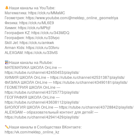
Наши каналы на YouTube:
Математика: https://clck.ru/MMaMC
Геометрия: https://www.youtube.com/@mektep_online_geometriya
Физика: https://clck.ru/ML6E9
Химия: https://clck.ru/MPbjf
География KZ: https://clck.ru/343MDQ
География: https://clck.ru/33tvpc
Skill Jet: https://clck.ru/amkwk
Arman Kids: https://clck.ru/33tvru
ALEXGAM: https://clck.ru/33tvtS
Наши каналы на Rutube:
МАТЕМАТИКА ШКОЛА OnLine —
https://rutube.ru/channel/42450453/playlists/
ХИМИЯ ШКОЛА OnLine – https://rutube.ru/channel/42531387/playlists/
ФИЗИКА ШКОЛА OnLine — https://rutube.ru/channel/43490181/playlists/
ГЕОМЕТРИЯ ШКОЛА OnLine —
https://rutube.ru/channel/43725773/playlists/
ГЕОГРАФИЯ ШКОЛА OnLine —
https://rutube.ru/channel/43638112/playlists/
БИОЛОГИЯ ШКОЛА OnLine — https://rutube.ru/channel/43728842/playlists/
ALEXGAM – образовательный контент для детей! —
https://rutube.ru/channel/42941429/playlists/
Наши каналы в Сообществах ВКонтакте:
https://vk.com/mektep_online_kz