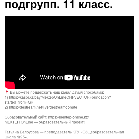
подгрупп. 11 класс.
Вы можете поддержать наш канал двумя способами:
1) https://kaspi.kz/pay/MektepOnLineCHFVECTORFoundation?
started_from=QR
2) https://destream.net/live/destreamdonate
Образовательный сайт: https://mektep-online.kz/
МЕКТЕП OnLine — образовательный проект!
Татьяна Белоусова — преподаватель КГУ «Общеобразовательная
школа №95».