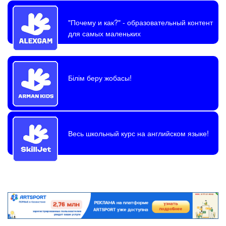
"Почему и как?"
- образовательный контент
для самых маленьких
Білім беру жобасы!
Весь школьный курс на английском языке!