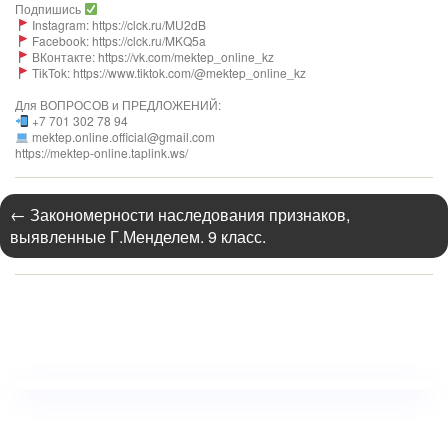
Подпишись
Instagram: https://clck.ru/MU2dB
Facebook: https://clck.ru/MKQ5a
ВКонтакте: https://vk.com/mektep_online_kz
TikTok: https://www.tiktok.com/@mektep_online_kz
Для ВОПРОСОВ и ПРЕДЛОЖЕНИЙ:
+7 701 302 78 94
mektep.online.official@gmail.com
https://mektep-online.taplink.ws/
←
Закономерности наследования признаков,
выявленные Г.Менделем. 9 класс.