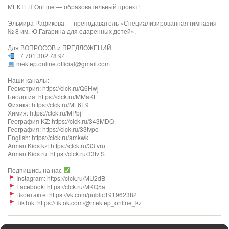
МЕКТЕП OnLine — образовательный проект!
Эльмира Рафикова — преподаватель «Специализированная гимназия
№ 8 им. Ю.Гагарина для одаренных детей».
Для ВОПРОСОВ и ПРЕДЛОЖЕНИЙ:
+7 701 302 78 94
mektep.online.official@gmail.com
Наши каналы:
Геометрия: https://clck.ru/Q6Hwj
Биология: https://clck.ru/MMaKL
Физика: https://clck.ru/ML6E9
Химия: https://clck.ru/MPbjf
География KZ: https://clck.ru/343MDQ
География: https://clck.ru/33tvpc
English: https://clck.ru/amkwk
Arman Kids kz: https://clck.ru/33tvru
Arman Kids ru: https://clck.ru/33tvtS
Подпишись на нас
Instagram: https://clck.ru/MU2dB
Facebook: https://clck.ru/MKQ5a
Вконтакте: https://vk.com/public191962382
TikTok: https://tiktok.com/@mektep_online_kz