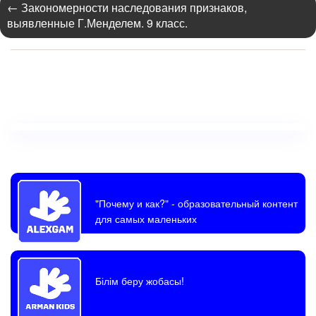
←
Закономерности наследования признаков,
выявленные Г.Менделем. 9 класс.
"Почему и как?"
- образовательный контент
для самых маленьких
Білім беру жобасы!