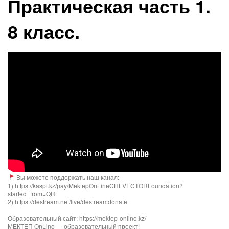
Практическая часть 1.
8 класс.
Вы можете поддержать наш канал:
1) https://kaspi.kz/pay/MektepOnLineCHFVECTORFoundation?
started_from=QR
2) https://destream.net/live/destreamdonate
Образовательный сайт: https://mektep-online.kz/
МЕКТЕП OnLine — образовательный проект!