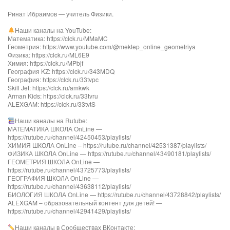
Ринат Ибраимов — учитель Физики.
Наши каналы на YouTube:
Математика: https://clck.ru/MMaMC
Геометрия: https://www.youtube.com/@mektep_online_geometriya
Физика: https://clck.ru/ML6E9
Химия: https://clck.ru/MPbjf
География KZ: https://clck.ru/343MDQ
География: https://clck.ru/33tvpc
Skill Jet: https://clck.ru/amkwk
Arman Kids: https://clck.ru/33tvru
ALEXGAM: https://clck.ru/33tvtS
Наши каналы на Rutube:
МАТЕМАТИКА ШКОЛА OnLine —
https://rutube.ru/channel/42450453/playlists/
ХИМИЯ ШКОЛА OnLine – https://rutube.ru/channel/42531387/playlists/
ФИЗИКА ШКОЛА OnLine — https://rutube.ru/channel/43490181/playlists/
ГЕОМЕТРИЯ ШКОЛА OnLine —
https://rutube.ru/channel/43725773/playlists/
ГЕОГРАФИЯ ШКОЛА OnLine —
https://rutube.ru/channel/43638112/playlists/
БИОЛОГИЯ ШКОЛА OnLine — https://rutube.ru/channel/43728842/playlists/
ALEXGAM – образовательный контент для детей! —
https://rutube.ru/channel/42941429/playlists/
Наши каналы в Сообществах ВКонтакте: