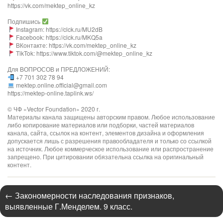
https://vk.com/mektep_online_kz
Подпишись
Instagram: https://clck.ru/MU2dB
Facebook: https://clck.ru/MKQ5a
ВКонтакте: https://vk.com/mektep_online_kz
TikTok: https://www.tiktok.com/@mektep_online_kz
Для ВОПРОСОВ и ПРЕДЛОЖЕНИЙ:
+7 701 302 78 94
mektep.online.official@gmail.com
https://mektep-online.taplink.ws/
© ЧФ «Vector Foundation» 2020 г.
Материалы канала защищены авторским правом. Любое использование
либо копирование материалов или подборки, частей материалов
канала, сайта, ссылок на контент, элементов дизайна и оформления
допускается лишь с разрешения правообладателя и только со ссылкой
на источник. Любое коммерческое использование или распространение
запрещено. При цитировании обязательна ссылка на оригинальный
контент.
←
Закономерности наследования признаков,
выявленные Г.Менделем. 9 класс.