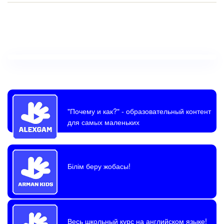
"Почему и как?"
- образовательный контент
для самых маленьких
Білім беру жобасы!
Весь школьный курс на английском языке!