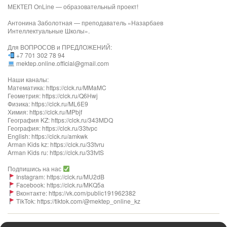
МЕКТЕП OnLine — образовательный проект!
Антонина Заболотная — преподаватель «Назарбаев
Интеллектуальные Школы».
Для ВОПРОСОВ и ПРЕДЛОЖЕНИЙ:
+7 701 302 78 94
mektep.online.official@gmail.com
Наши каналы:
Математика: https://clck.ru/MMaMC
Геометрия: https://clck.ru/Q6Hwj
Физика: https://clck.ru/ML6E9
Химия: https://clck.ru/MPbjf
География KZ: https://clck.ru/343MDQ
География: https://clck.ru/33tvpc
English: https://clck.ru/amkwk
Arman Kids kz: https://clck.ru/33tvru
Arman Kids ru: https://clck.ru/33tvtS
Подпишись на нас
Instagram: https://clck.ru/MU2dB
Facebook: https://clck.ru/MKQ5a
Вконтакте: https://vk.com/public191962382
TikTok: https://tiktok.com/@mektep_online_kz