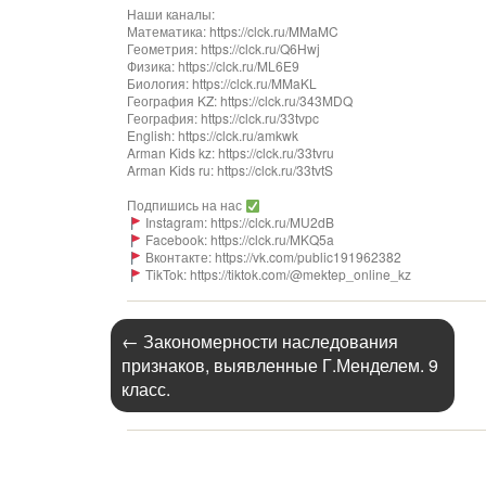
Наши каналы:
Математика: https://clck.ru/MMaMC
Геометрия: https://clck.ru/Q6Hwj
Физика: https://clck.ru/ML6E9
Биология: https://clck.ru/MMaKL​​​​​​
География KZ: https://clck.ru/343MDQ
География: https://clck.ru/33tvpc
English: https://clck.ru/amkwk
Arman Kids kz: https://clck.ru/33tvru
Arman Kids ru: https://clck.ru/33tvtS
Подпишись на нас
Instagram: https://clck.ru/MU2dB
Facebook: https://clck.ru/MKQ5a
Вконтакте: https://vk.com/public191962382
TikTok: https://tiktok.com/@mektep_online_kz
←
Закономерности наследования
признаков, выявленные Г.Менделем. 9
класс.