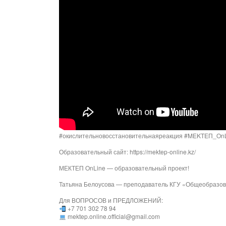
#окислительновосстановительнаяреакция #MEKTEП_On
Образовательный сайт: https://mektep-online.kz/
МЕКТЕП OnLine — образовательный проект!
Татьяна Белоусова — преподаватель КГУ «Общеобразов
Для ВОПРОСОВ и ПРЕДЛОЖЕНИЙ:
+7 701 302 78 94
mektep.online.official@gmail.com