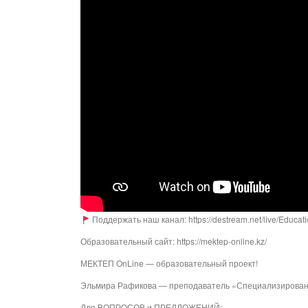
Поддержать наш канал: https://destream.net/live/Educat
Образовательный сайт: https://mektep-online.kz/
МЕКТЕП OnLine — образовательный проект!
Эльмира Рафикова — преподаватель «Специализированн
Для ВОПРОСОВ и ПРЕДЛОЖЕНИЙ: