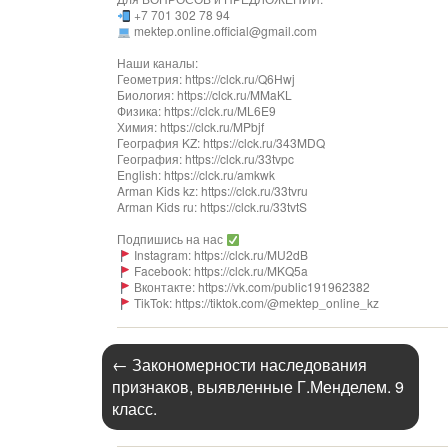
+7 701 302 78 94
mektep.online.official@gmail.com
Наши каналы:
Геометрия: https://clck.ru/Q6Hwj
Биология: https://clck.ru/MMaKL
Физика: https://clck.ru/ML6E9
Химия: https://clck.ru/MPbjf
География KZ: https://clck.ru/343MDQ
География: https://clck.ru/33tvpc
English: https://clck.ru/amkwk
Arman Kids kz: https://clck.ru/33tvru
Arman Kids ru: https://clck.ru/33tvtS
Подпишись на нас
Instagram: https://clck.ru/MU2dB
Facebook: https://clck.ru/MKQ5a
Вконтакте: https://vk.com/public191962382
TikTok: https://tiktok.com/@mektep_online_kz
←
Закономерности наследования
признаков, выявленные Г.Менделем. 9
класс.