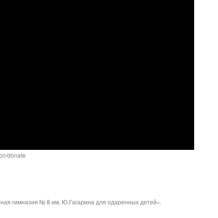
ion/donate
ая гимназия № 8 им. Ю.Гагарина для одаренных детей».