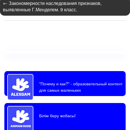
←
Закономерности наследования признаков,
выявленные Г.Менделем. 9 класс.
"Почему и как?"
- образовательный контент
для самых маленьких
Білім беру жобасы!