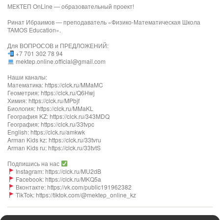
МЕКТЕП OnLine — образовательный проект!
Ринат Ибраимов — преподаватель «Физико-Математическая Школа
TAMOS Education».
Для ВОПРОСОВ и ПРЕДЛОЖЕНИЙ:
+7 701 302 78 94
mektep.online.official@gmail.com
Наши каналы:
Математика: https://clck.ru/MMaMC
Геометрия: https://clck.ru/Q6Hwj
Химия: https://clck.ru/MPbjf​
Биология: https://clck.ru/MMaKL​​​​​​
География KZ: https://clck.ru/343MDQ
География: https://clck.ru/33tvpc
English: https://clck.ru/amkwk
Arman Kids kz: https://clck.ru/33tvru
Arman Kids ru: https://clck.ru/33tvtS
Подпишись на нас
Instagram: https://clck.ru/MU2dB
Facebook: https://clck.ru/MKQ5a
Вконтакте: https://vk.com/public191962382
TikTok: https://tiktok.com/@mektep_online_kz