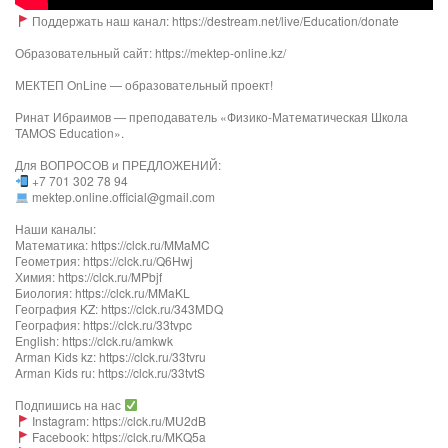
Поддержать наш канал: https://destream.net/live/Education/donate
Образовательный сайт: https://mektep-online.kz/
МЕКТЕП OnLine — образовательный проект!
Ринат Ибраимов — преподаватель «Физико-Математическая Школа
TAMOS Education».
Для ВОПРОСОВ и ПРЕДЛОЖЕНИЙ:
+7 701 302 78 94
mektep.online.official@gmail.com
Наши каналы:
Математика: https://clck.ru/MMaMC
Геометрия: https://clck.ru/Q6Hwj
Химия: https://clck.ru/MPbjf​
Биология: https://clck.ru/MMaKL​​​​​​
География KZ: https://clck.ru/343MDQ
География: https://clck.ru/33tvpc
English: https://clck.ru/amkwk
Arman Kids kz: https://clck.ru/33tvru
Arman Kids ru: https://clck.ru/33tvtS
Подпишись на нас
Instagram: https://clck.ru/MU2dB
Facebook: https://clck.ru/MKQ5a