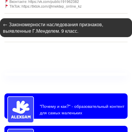
Вконтакте: https://vk.com/public191962382
TikTok: https://tiktok.com/@mektep_online_kz
←
Закономерности наследования признаков,
выявленные Г.Менделем. 9 класс.
"Почему и как?"
- образовательный контент
для самых маленьких