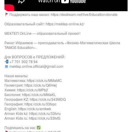
Поддержать наш канал: https://destream.net/live/Education/donate
Образовательный сайт: https://mektep-online.kz/
МЕКТЕП OnLine — образовательный проект!
Ринат Ибраимов — преподаватель «Физико-Математическая Школа
TAMOS Education».
Для ВОПРОСОВ и ПРЕДЛОЖЕНИЙ:
+7 701 302 78 94
mektep.online.official@gmail.com
Наши каналы:
Математика: https://clck.ru/MMaMC
Геометрия: https://clck.ru/Q6Hwj
Химия: https://clck.ru/MPbjf​
Биология: https://clck.ru/MMaKL​​​​​​
География KZ: https://clck.ru/343MDQ
География: https://clck.ru/33tvpc
English: https://clck.ru/amkwk
Arman Kids kz: https://clck.ru/33tvru
Arman Kids ru: https://clck.ru/33tvtS
Подпишись на нас