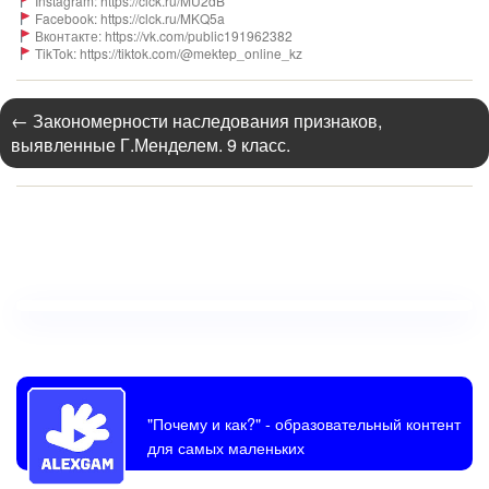
Instagram: https://clck.ru/MU2dB
Facebook: https://clck.ru/MKQ5a
Вконтакте: https://vk.com/public191962382
TikTok: https://tiktok.com/@mektep_online_kz
←
Закономерности наследования признаков,
выявленные Г.Менделем. 9 класс.
"Почему и как?"
- образовательный контент
для самых маленьких